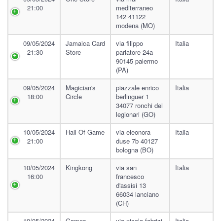
21:00
mediterraneo
142 41122
modena (MO)
09/05/2024
Jamaica Card
via filippo
Italia
21:30
Store
parlatore 24a
90145 palermo
(PA)
09/05/2024
Magician's
piazzale enrico
Italia
18:00
Circle
berlinguer 1
34077 ronchi dei
legionari (GO)
10/05/2024
Hall Of Game
via eleonora
Italia
21:00
duse 7b 40127
bologna (BO)
10/05/2024
Kingkong
via san
Italia
16:00
francesco
d'assisi 13
66034 lanciano
(CH)
10/05/2024
Games
via nicola fabrizi,
Italia