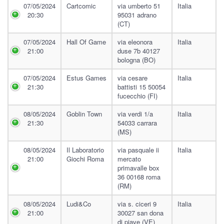
07/05/2024
Cartcomic
via umberto 51
Italia
20:30
95031 adrano
(CT)
07/05/2024
Hall Of Game
via eleonora
Italia
21:00
duse 7b 40127
bologna (BO)
07/05/2024
Estus Games
via cesare
Italia
21:30
battisti 15 50054
fucecchio (FI)
08/05/2024
Goblin Town
via verdi 1/a
Italia
21:30
54033 carrara
(MS)
08/05/2024
Il Laboratorio
via pasquale ii
Italia
21:00
Giochi Roma
mercato
primavalle box
36 00168 roma
(RM)
08/05/2024
Ludi&co
via s. ciceri 9
Italia
21:00
30027 san dona
di piave (VE)