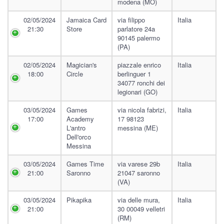
modena (MO)
02/05/2024
Jamaica Card
via filippo
Italia
21:30
Store
parlatore 24a
90145 palermo
(PA)
02/05/2024
Magician's
piazzale enrico
Italia
18:00
Circle
berlinguer 1
34077 ronchi dei
legionari (GO)
03/05/2024
Games
via nicola fabrizi,
Italia
17:00
Academy
17 98123
L'antro
messina (ME)
Dell'orco
Messina
03/05/2024
Games Time
via varese 29b
Italia
21:00
Saronno
21047 saronno
(VA)
03/05/2024
Pikapika
via delle mura,
Italia
21:00
30 00049 velletri
(RM)