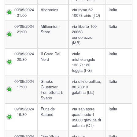
09/05/2024
Abcomics
via roma 62
Italia
21:00
10073 ciriè (TO)
09/05/2024
Millennium
via libertà 100
Italia
21:00
Store
20863
concorezzo
(MB)
09/05/2024
Il Covo Del
viale
Italia
20:30
Nerd
michelangelo
133 71122
foggia (FG)
09/05/2024
Smoke
via silvio pellico,
Italia
17:30
Giustizieri
86 73013
Fumetteria E
galatina (LE)
Svapo
09/05/2024
Funside
via salvatore
Italia
16:30
Katané
quasimodo 1
95030 gravina di
catania (CT)
09/05/2024
One Store
via mar
Italia