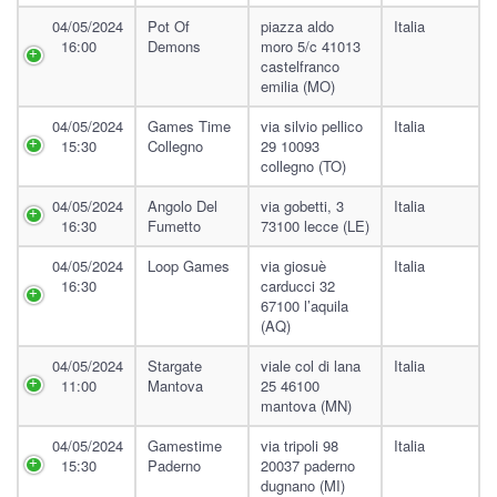
04/05/2024
Pot Of
piazza aldo
Italia
16:00
Demons
moro 5/c 41013
castelfranco
emilia (MO)
04/05/2024
Games Time
via silvio pellico
Italia
15:30
Collegno
29 10093
collegno (TO)
04/05/2024
Angolo Del
via gobetti, 3
Italia
16:30
Fumetto
73100 lecce (LE)
04/05/2024
Loop Games
via giosuè
Italia
16:30
carducci 32
67100 l’aquila
(AQ)
04/05/2024
Stargate
viale col di lana
Italia
11:00
Mantova
25 46100
mantova (MN)
04/05/2024
Gamestime
via tripoli 98
Italia
15:30
Paderno
20037 paderno
dugnano (MI)