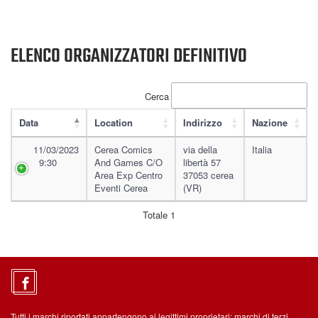
ELENCO ORGANIZZATORI DEFINITIVO
Cerca
Data
Location
Indirizzo
Nazione
11/03/2023
Cerea Comics
via della
Italia
9:30
And Games C/o
libertà 57
Area Exp Centro
37053 cerea
Eventi Cerea
(VR)
Totale 1
Tutti i marchi riportati appartengono ai legittimi proprietari; marchi di terzi,