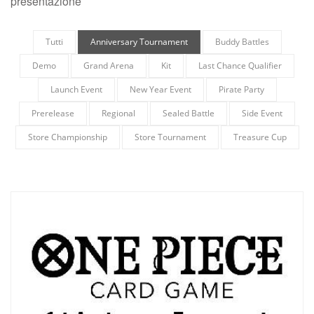
presentazione
Tutti
Anniversary Tournament
Buddy Battles
Demo
Grand Arena
Kit
Last Chance Qualifier
Launch Event
New Year Event
Pirate Party
Prerelease
Regional
Sealed Battle
Side Event
Store Championship
Store Tournament
Treasure Cup