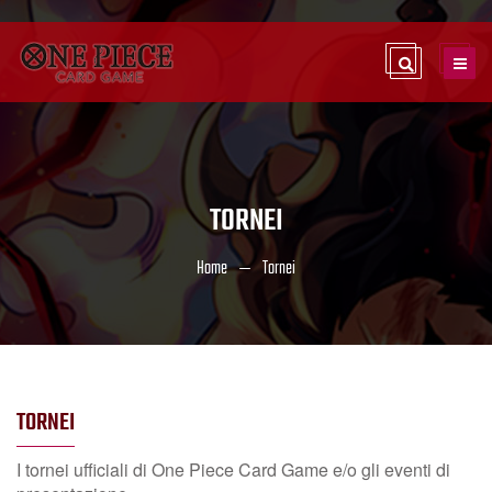
TORNEI
Home
Tornei
TORNEI
I tornei ufficiali di One Piece Card Game e/o gli eventi di