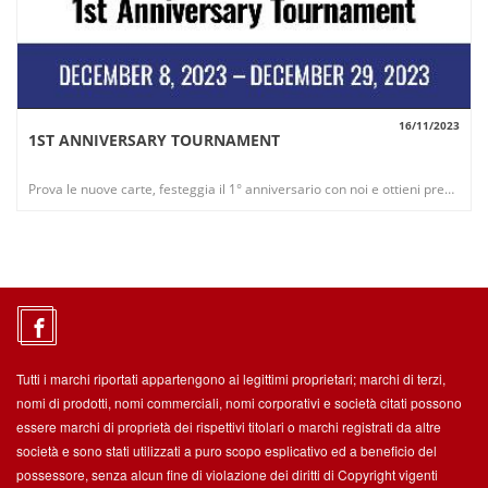
16/11/2023
1ST ANNIVERSARY TOURNAMENT
VISUALIZZA
Prova le nuove carte, festeggia il 1° anniversario con noi e ottieni premi esclusivi!
Tutti i marchi riportati appartengono ai legittimi proprietari; marchi di terzi,
nomi di prodotti, nomi commerciali, nomi corporativi e società citati possono
essere marchi di proprietà dei rispettivi titolari o marchi registrati da altre
società e sono stati utilizzati a puro scopo esplicativo ed a beneficio del
possessore, senza alcun fine di violazione dei diritti di Copyright vigenti