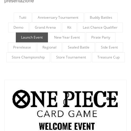
presentazione
Tutti
Anniversary Tournament
Buddy Battles
Demo
Grand Arena
Kit
Last Chance Qualifier
Launch Event
New Year Event
Pirate Party
Prerelease
Regional
Sealed Battle
Side Event
Store Championship
Store Tournament
Treasure Cup