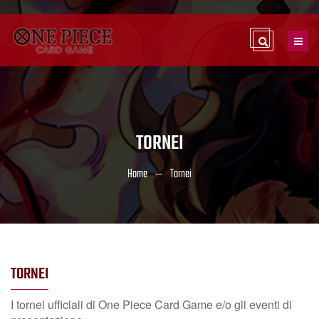
TORNEI
Home
Tornei
TORNEI
I tornei ufficiali di One Piece Card Game e/o gli eventi di