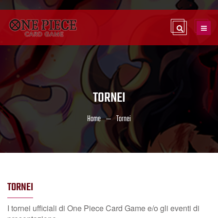
TORNEI
Home
Tornei
TORNEI
I tornei ufficiali di One Piece Card Game e/o gli eventi di